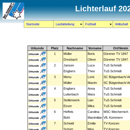
Lichterlauf 202
Startseite
Laufabteilung
Fußball
Volleyball
Urkunde
Platz
Nachname
Vorname
Ort/Verein
1
Müller
Boris
Dürener TV 1847
Dresbach
Oliver
Dürener TV 1847
2
Jansen
Luca
TuS Schmidt
Engbers
Theo
TuS Schmidt
3
Menu
Loris
SC Bütgenbach/ AC
Müller
Maxim
SC Bütgenbach/ AC
4
Engbers
Anna
TuS Schmidt
Lutterbach
Mara
TuS Schmidt
5
Stollenwerk
Lian
TuS Schmidt
Esser
Mika
TuS Schmidt
6
Heffels
Carolina
MSC-Mechernich
Bühl
Maximilian
VfL Kommern
7
Scheidt
Emilie
TV Konzen
Schütz
Mira
TV Konzen