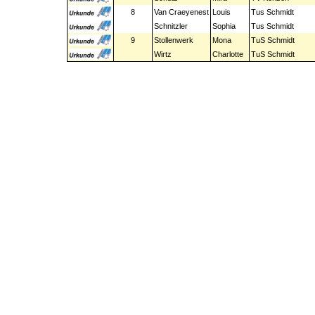
8
Van Craeyenest
Louis
Tus Schmidt
Schnitzler
Sophia
Tus Schmidt
9
Stollenwerk
Mona
TuS Schmidt
Wirtz
Charlotte
TuS Schmidt